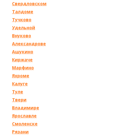
Свердловском
Талдоме
Тучково
Удельной
Внуково
Александрове
Ашукино
Киржаче
Марфино
Яхроме
Калуге
Туле
Твери
Владимире
Ярославле
Смоленске
Рязани