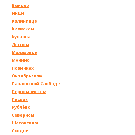
Быково
Икше
Калининце
Киевском
Купавна
Лесном
Малаховке
Монино
Новинках
Октябрьском
Павловской Слободе
Первомайском
Песках
Рублёво
Северном
Шаховском
Сходне