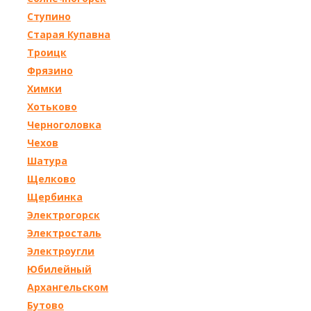
Ступино
Старая Купавна
Троицк
Фрязино
Химки
Хотьково
Черноголовка
Чехов
Шатура
Щелково
Щербинка
Электрогорск
Электросталь
Электроугли
Юбилейный
Архангельском
Бутово