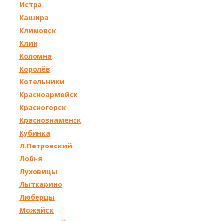
Истра
Кашира
Климовск
Клин
Коломна
Королёв
Котельники
Красноармейск
Красногорск
Краснознаменск
Кубинка
Л.Петровский
Лобня
Луховицы
Лыткарино
Люберцы
Можайск